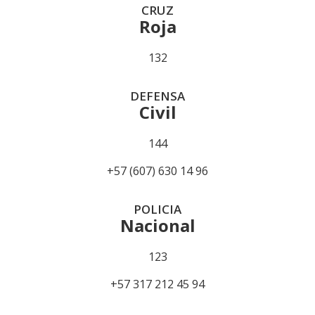
CRUZ
Roja
132
DEFENSA
Civil
144
+57 (607) 630 14 96
POLICIA
Nacional
123
+57 317 212 45 94